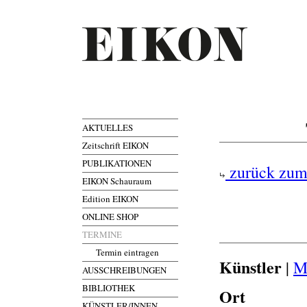
AKTUELLES
Zeitschrift EIKON
PUBLIKATIONEN
zurück zum
EIKON Schauraum
Edition EIKON
ONLINE SHOP
TERMINE
Termin eintragen
Künstler
|
Ma
AUSSCHREIBUNGEN
BIBLIOTHEK
Ort
KÜNSTLER/INNEN