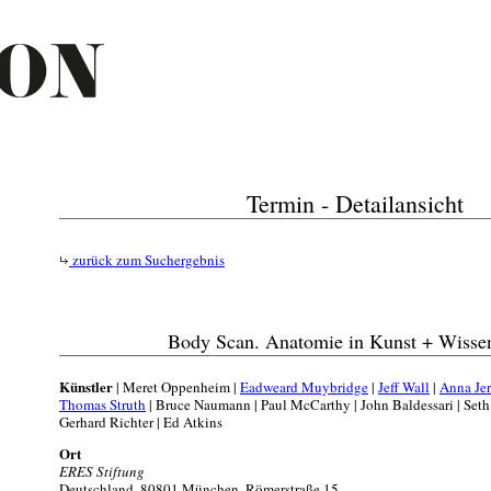
Termin - Detailansicht
zurück zum Suchergebnis
Body Scan. Anatomie in Kunst + Wissen
Künstler
| Meret Oppenheim |
Eadweard Muybridge
|
Jeff Wall
|
Anna Je
Thomas Struth
| Bruce Naumann | Paul McCarthy | John Baldessari | Seth 
Gerhard Richter | Ed Atkins
Ort
ERES Stiftung
Deutschland, 80801 München, Römerstraße 15