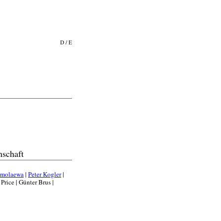
D
/
E
schaft
rmolaewa
|
Peter Kogler
|
Price | Günter Brus |