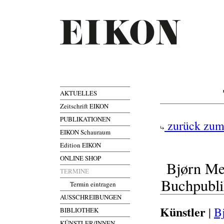
AKTUELLES
Zeitschrift EIKON
PUBLIKATIONEN
zurück zum
EIKON Schauraum
Edition EIKON
ONLINE SHOP
Bjørn Me
TERMINE
Buchpubli
Termin eintragen
AUSSCHREIBUNGEN
Künstler
|
B
BIBLIOTHEK
KÜNSTLER/INNEN