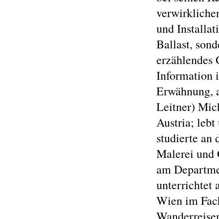
verwirklichen
und Installa
Ballast, sond
erzählendes 
Information i
Erwähnung, a
Leitner) Mic
Austria; leb
studierte an
Malerei und 
am Departmen
unterrichtet
Wien im Fach
Wanderreisen