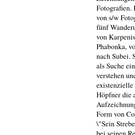
Fotografien.
von s/w Foto
fünf Wander
von Karpenis
Phabonka, v
nach Subei. 
als Suche ei
verstehen un
existenziell
Höpfner die 
Aufzeichnung
Form von Col
\"Sein Streb
bei seinen R