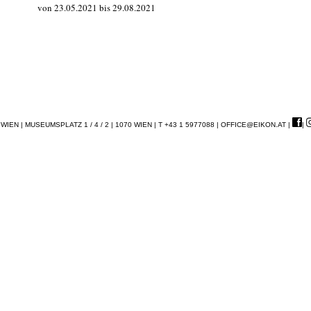
von 23.05.2021 bis 29.08.2021
EN | MUSEUMSPLATZ 1 / 4 / 2 | 1070 WIEN | T +43 1 5977088 |
OFFICE@EIKON.AT
|
|