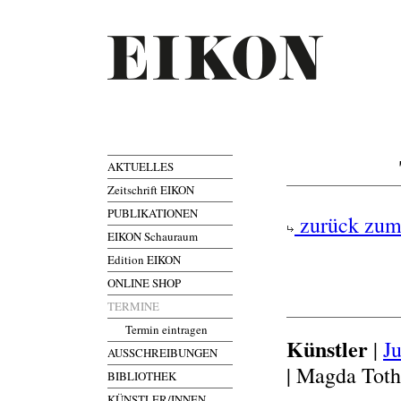
AKTUELLES
Zeitschrift EIKON
PUBLIKATIONEN
zurück zum
EIKON Schauraum
Edition EIKON
ONLINE SHOP
TERMINE
Termin eintragen
Künstler
|
J
AUSSCHREIBUNGEN
| Magda Tot
BIBLIOTHEK
KÜNSTLER/INNEN