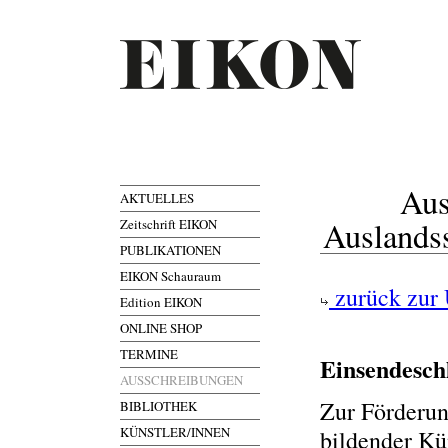
Aus
AKTUELLES
Auslands
Zeitschrift EIKON
PUBLIKATIONEN
EIKON Schauraum
zurück zur 
Edition EIKON
ONLINE SHOP
TERMINE
Einsendesch
AUSSCHREIBUNGEN
Zur Förderun
BIBLIOTHEK
KÜNSTLER/INNEN
bildender K