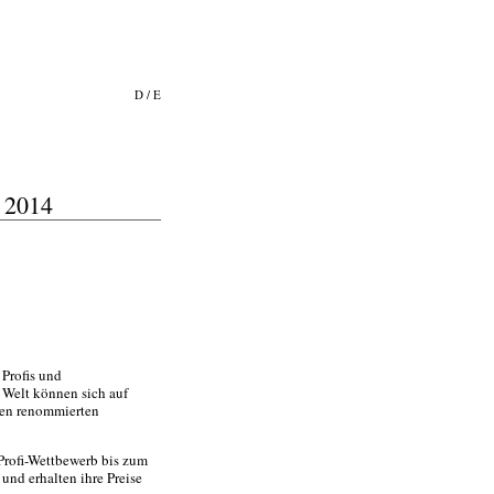
D
/
E
 2014
Profis und
 Welt können sich auf
 den renommierten
 Profi-Wettbewerb bis zum
und erhalten ihre Preise