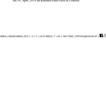
am 30. April 2014 im Rahmen einer Gala in London.
EN | MUSEUMSPLATZ 1 / 4 / 2 | 1070 WIEN | T +43 1 5977088 |
OFFICE@EIKON.AT
|
|