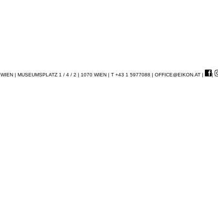
EN | MUSEUMSPLATZ 1 / 4 / 2 | 1070 WIEN | T +43 1 5977088 |
OFFICE@EIKON.AT
|
|