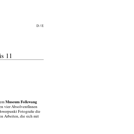
D
/
E
is 11
Museum Folkwang
dem
ben vier AbsolventInnen
werpunkt Fotografie die
n Arbeiten, die sich mit