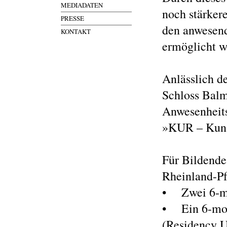
MEDIADATEN
noch stärker
PRESSE
den anwesend
KONTAKT
ermöglicht w
Anlässlich d
Schloss Balm
Anwesenheit
»KUR – Kuns
Für Bildende
Rheinland-Pf
• Zwei 6-mo
• Ein 6-mon
(Residency U