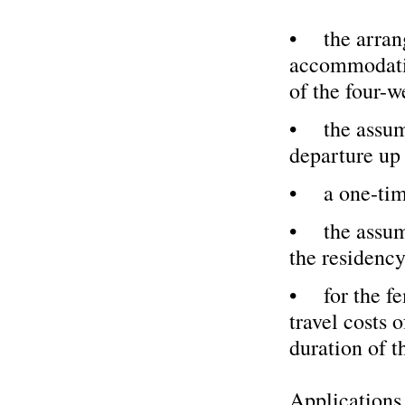
• the arrang
accommodatio
of the four-w
• the assumpt
departure u
• a one-tim
• the assump
the residenc
• for the fem
travel costs 
duration of 
Applications