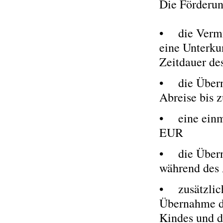
Die Förderun
• die Vermit
eine Unterku
Zeitdauer de
• die Überna
Abreise bis 
• eine einm
EUR
• die Übern
während des
• zusätzlich
Übernahme de
Kindes und d