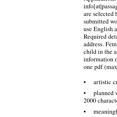
info[at|passa
are selected 
submitted wor
use English a
Required deta
address. Fema
child in the 
information m
one pdf (ma
• artistic c
• planned wo
2000 charact
• meaningfu