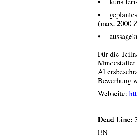
• künstleris
• geplantes
(max. 2000 
• aussagekr
Für die Tei
Mindestalter
Altersbeschrä
Bewerbung we
Webseite:
ht
Dead Line:
EN