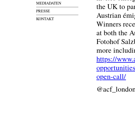
MEDIADATEN
the UK to part
PRESSE
Austrian émi
KONTAKT
Winners recei
at both the 
Fotohof Salzb
more includi
https://www.
opportunitie
open-call/
@acf_londo