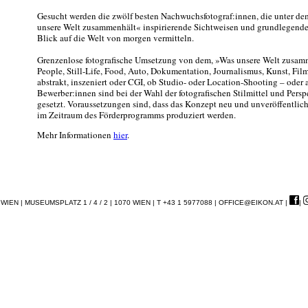
Gesucht werden die zwölf besten Nachwuchsfotograf:innen, die unter d
unsere Welt zusammenhält« inspirierende Sichtweisen und grundlegend
Blick auf die Welt von morgen vermitteln.
Grenzenlose fotografische Umsetzung von dem, »Was unsere Welt zusa
People, Still-Life, Food, Auto, Dokumentation, Journalismus, Kunst, Fil
abstrakt, inszeniert oder CGI, ob Studio- oder Location-Shooting – oder
Bewerber:innen sind bei der Wahl der fotografischen Stilmittel und Pers
gesetzt. Voraussetzungen sind, dass das Konzept neu und unveröffentlicht
im Zeitraum des Förderprogramms produziert werden.
Mehr Informationen
hier
.
EN | MUSEUMSPLATZ 1 / 4 / 2 | 1070 WIEN | T +43 1 5977088 |
OFFICE@EIKON.AT
|
|