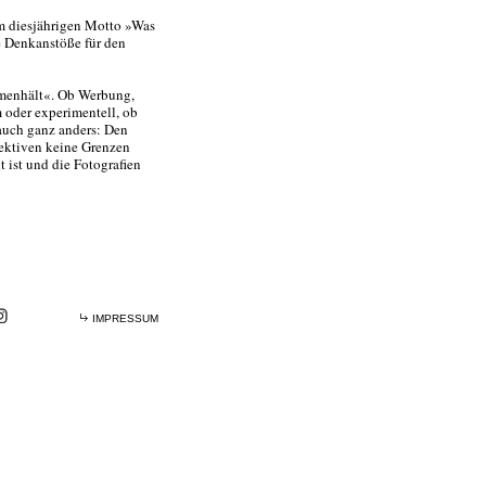
em diesjährigen Motto »Was
e Denkanstöße für den
mmenhält«. Ob Werbung,
m oder experimentell, ob
 auch ganz anders: Den
pektiven keine Grenzen
 ist und die Fotografien
IMPRESSUM