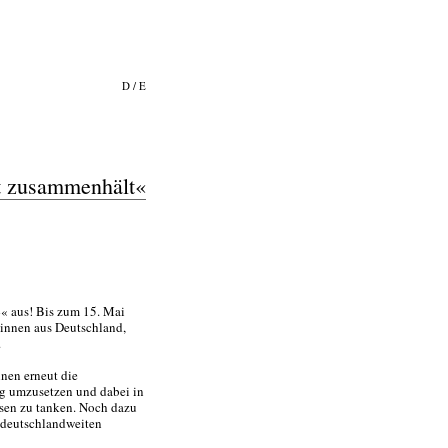
D
/
E
t zusammenhält«
4« aus! Bis zum 15. Mai
:innen aus Deutschland,
.
nen erneut die
ung umzusetzen und dabei in
sen zu tanken. Noch dazu
r deutschlandweiten