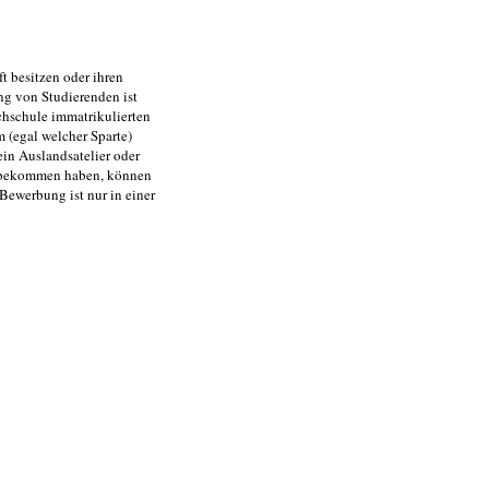
t besitzen oder ihren
ng von Studierenden ist
chschule immatrikulierten
m (egal welcher Sparte)
 ein Auslandsatelier oder
n bekommen haben, können
 Bewerbung ist nur in einer