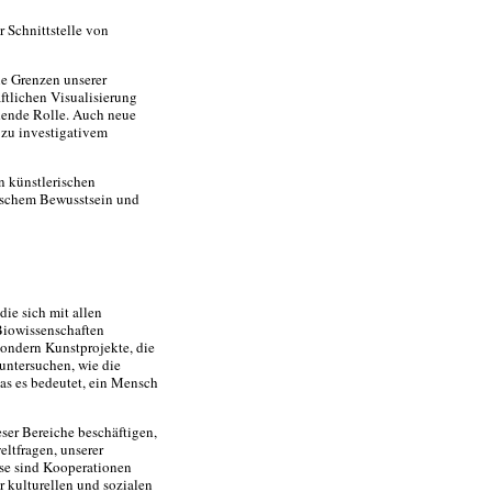
r Schnittstelle von
ie Grenzen unserer
ftlichen Visualisierung
idende Rolle. Auch neue
 zu investigativem
n künstlerischen
tischem Bewusstsein und
ie sich mit allen
Biowissenschaften
sondern Kunstprojekte, die
 untersuchen, wie die
as es bedeutet, ein Mensch
ser Bereiche beschäftigen,
eltfragen, unserer
sse sind Kooperationen
r kulturellen und sozialen