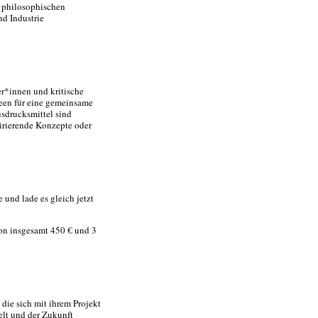
 philosophischen
d Industrie
r*innen und kritische
deen für eine gemeinsame
sdrucksmittel sind
irierende Konzepte oder
 und lade es gleich jetzt
on insgesamt 450 € und 3
die sich mit ihrem Projekt
elt und der Zukunft