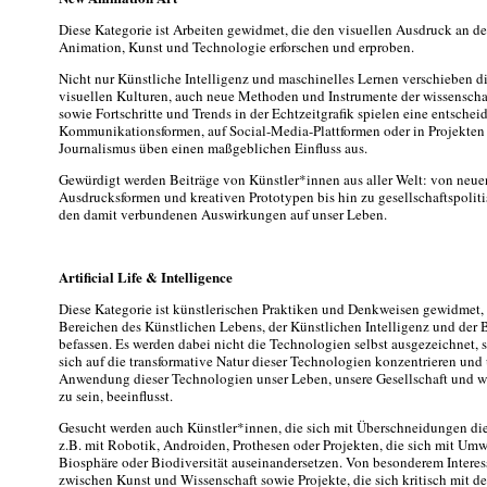
Diese Kategorie ist Arbeiten gewidmet, die den visuellen Ausdruck an de
Animation, Kunst und Technologie erforschen und erproben.
Nicht nur Künstliche Intelligenz und maschinelles Lernen verschieben d
visuellen Kulturen, auch neue Methoden und Instrumente der wissenscha
sowie Fortschritte und Trends in der Echtzeitgrafik spielen eine entsche
Kommunikationsformen, auf Social-Media-Plattformen oder in Projekten
Journalismus üben einen maßgeblichen Einfluss aus.
Gewürdigt werden Beiträge von Künstler*innen aus aller Welt: von neue
Ausdrucksformen und kreativen Prototypen bis hin zu gesellschaftspoli
den damit verbundenen Auswirkungen auf unser Leben.
Artificial Life & Intelligence
Diese Kategorie ist künstlerischen Praktiken und Denkweisen gewidmet, d
Bereichen des Künstlichen Lebens, der Künstlichen Intelligenz und der 
befassen. Es werden dabei nicht die Technologien selbst ausgezeichnet, 
sich auf die transformative Natur dieser Technologien konzentrieren und
Anwendung dieser Technologien unser Leben, unsere Gesellschaft und w
zu sein, beeinflusst.
Gesucht werden auch Künstler*innen, die sich mit Überschneidungen die
z.B. mit Robotik, Androiden, Prothesen oder Projekten, die sich mit Umw
Biosphäre oder Biodiversität auseinandersetzen. Von besonderem Intere
zwischen Kunst und Wissenschaft sowie Projekte, die sich kritisch mit de