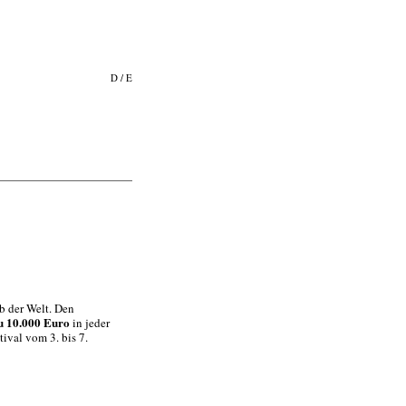
D
/
E
b der Welt. Den
zu 10.000 Euro
in jeder
ival vom 3. bis 7.