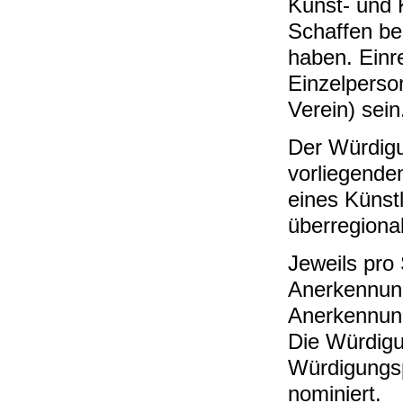
Kunst- und 
Schaffen be
haben. Einre
Einzelperso
Verein) sein
Der Würdigu
vorliegende
eines Künst
überregiona
Jeweils pro 
Anerkennung
Anerkennung
Die Würdigu
Würdigungsp
nominiert.