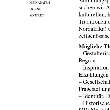
Sammlungspr
MEDIADATEN
suchen wir Ar
PRESSE
kulturellen, 
KONTAKT
Traditionen
Nordafrika) 
zeitgenössisc
Mögliche T
–
Gestalteri
Region
–
Inspiratio
Erzählungen
–
Gesellschaf
Fragestellun
–
Identität, 
–
Historisch