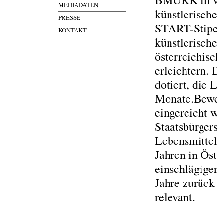
BMUKK in ve
MEDIADATEN
künstlerisch
PRESSE
START-Stipen
KONTAKT
künstlerisch
österreichis
erleichtern. 
dotiert, die 
Monate.Bewe
eingereicht w
Staatsbürgers
Lebensmittel
Jahren in Ös
einschlägiger
Jahre zurück 
relevant.