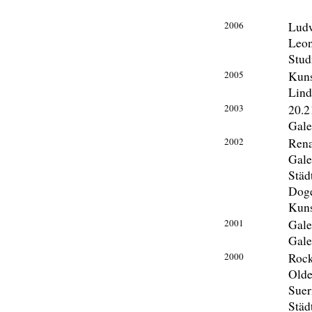
2006
Ludw
Leon
Stud
2005
Kuns
Lin
2003
20.2
Gale
2002
Rena
Gale
Städ
Doge
Kuns
2001
Gale
Gale
2000
Rock
Olde
Sue
Städ