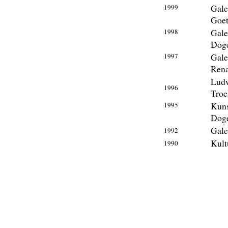
1999
Gale
Goet
1998
Gale
Doge
1997
Gale
Rena
Ludw
1996
Troe
1995
Kuns
Doge
Gale
1992
Kult
1990