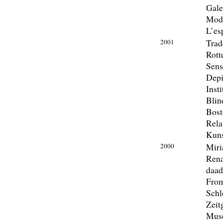
Gale
Mode
L’es
2001
Trad
Rott
Sens
Depi
Inst
Blin
Bost
Rela
Kuns
2000
Miri
Rena
daad
From
Schl
Zeit
Mus