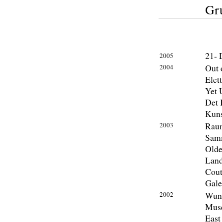
Gr
21- 
2005
2004
Out 
Elet
Yet 
Det 
Kuns
2003
Raum
Sam
Olde
Land
Cout
Gale
2002
Wuns
Muse
East