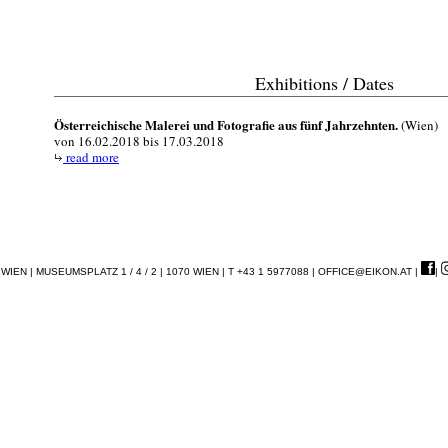
Exhibitions / Dates
Österreichische Malerei und Fotografie aus fünf Jahrzehnten.
(Wien)
von 16.02.2018 bis 17.03.2018
read more
EN | MUSEUMSPLATZ 1 / 4 / 2 | 1070 WIEN | T +43 1 5977088 |
OFFICE@EIKON.AT
|
|