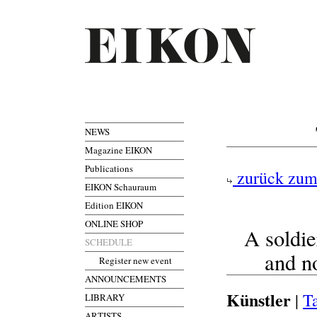
NEWS
Magazine EIKON
Publications
zurück zum
EIKON Schauraum
Edition EIKON
ONLINE SHOP
A soldie
SCHEDULE
and n
Register new event
ANNOUNCEMENTS
Künstler
|
T
LIBRARY
ARTISTS