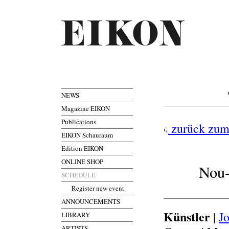
NEWS
Magazine EIKON
Publications
zurück zum
EIKON Schauraum
Edition EIKON
ONLINE SHOP
Nou-
SCHEDULE
Register new event
ANNOUNCEMENTS
Künstler
|
J
LIBRARY
ARTISTS