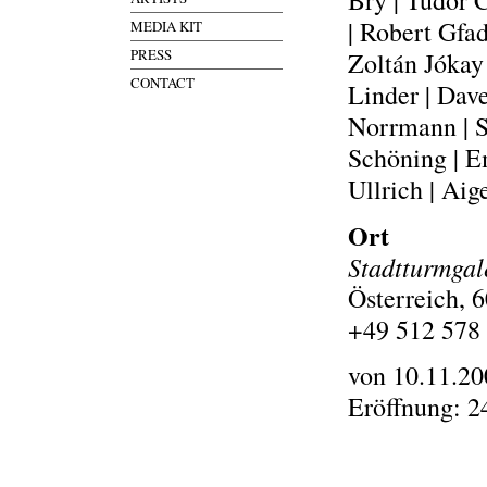
Bry | Tudor C
| Robert Gfad
MEDIA KIT
PRESS
Zoltán Jókay 
CONTACT
Linder | Dav
Norrmann | S
Schöning | E
Ullrich | Ai
Ort
Stadtturmgal
Österreich, 
+49 512 578
von 10.11.20
Eröffnung: 2