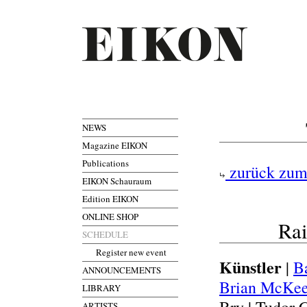
NEWS
Magazine EIKON
Publications
zurück zum
EIKON Schauraum
Edition EIKON
ONLINE SHOP
Rai
SCHEDULE
Register new event
Künstler
|
B
ANNOUNCEMENTS
Brian McKe
LIBRARY
ARTISTS