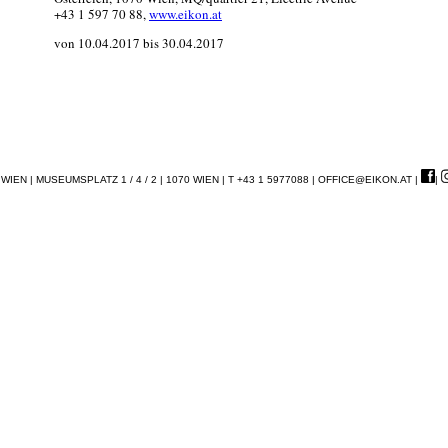
+43 1 597 70 88,
www.eikon.at
von 10.04.2017 bis 30.04.2017
EN | MUSEUMSPLATZ 1 / 4 / 2 | 1070 WIEN | T +43 1 5977088 |
OFFICE@EIKON.AT
|
|