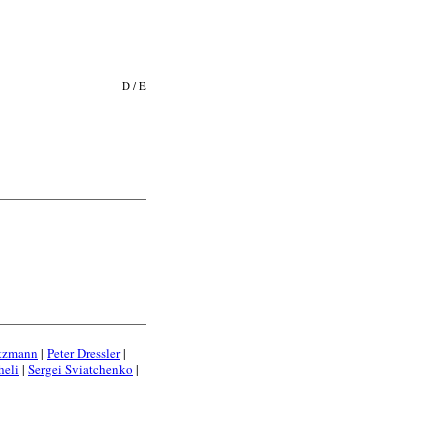
D
/
E
tzmann
|
Peter Dressler
|
heli
|
Sergei Sviatchenko
|