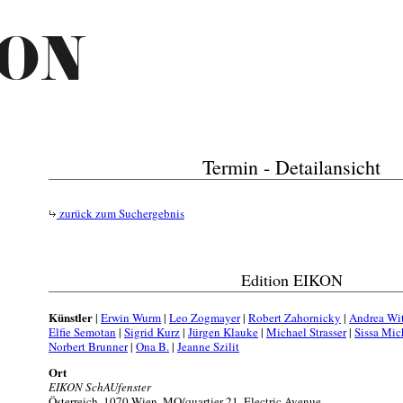
Termin - Detailansicht
zurück zum Suchergebnis
Edition EIKON
Künstler
|
Erwin Wurm
|
Leo Zogmayer
|
Robert Zahornicky
|
Andrea Wi
Elfie Semotan
|
Sigrid Kurz
|
Jürgen Klauke
|
Michael Strasser
|
Sissa Mic
Norbert Brunner
|
Ona B.
|
Jeanne Szilit
Ort
EIKON SchAUfenster
Österreich, 1070 Wien, MQ/quartier 21, Electric Avenue