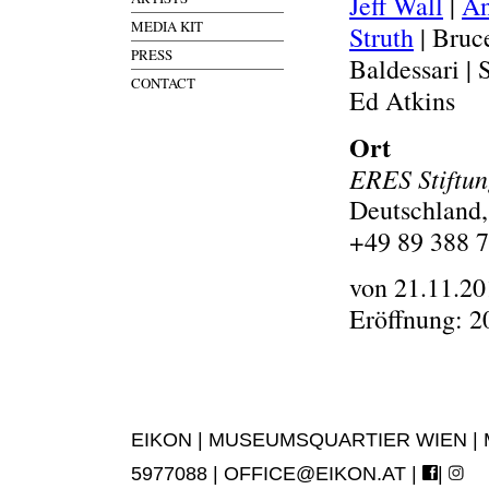
Jeff Wall
|
An
MEDIA KIT
Struth
| Bruc
PRESS
Baldessari | 
CONTACT
Ed Atkins
Ort
ERES Stiftu
Deutschland
+49 89 388 7
von 21.11.20
Eröffnung: 2
EIKON | MUSEUMSQUARTIER WIEN | MUS
5977088 |
OFFICE@EIKON.AT
|
|