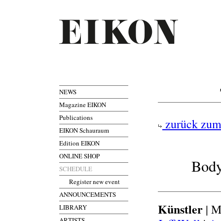
NEWS
Magazine EIKON
Publications
zurück zum
EIKON Schauraum
Edition EIKON
ONLINE SHOP
Body
SCHEDULE
Register new event
ANNOUNCEMENTS
Künstler
| M
LIBRARY
ARTISTS