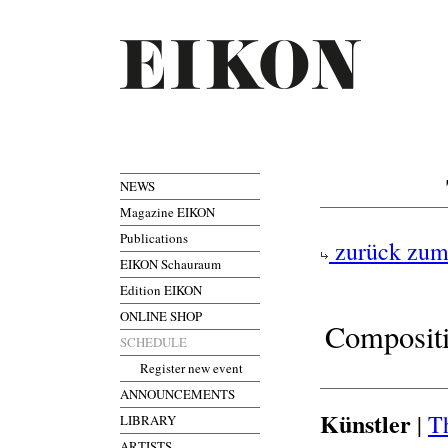
NEWS
Magazine EIKON
Publications
zurück zum
EIKON Schauraum
Edition EIKON
ONLINE SHOP
Compositi
SCHEDULE
Register new event
ANNOUNCEMENTS
Künstler
|
T
LIBRARY
ARTISTS