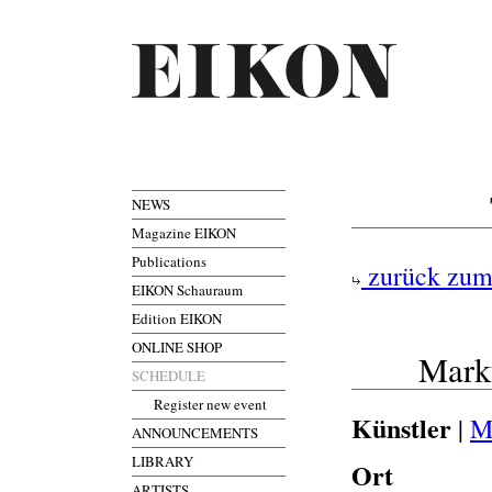
NEWS
Magazine EIKON
Publications
zurück zum
EIKON Schauraum
Edition EIKON
ONLINE SHOP
Mark
SCHEDULE
Register new event
Künstler
|
M
ANNOUNCEMENTS
LIBRARY
Ort
ARTISTS