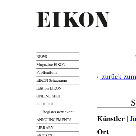
NEWS
Magazine EIKON
Publications
zurück zum
EIKON Schauraum
Edition EIKON
ONLINE SHOP
S
SCHEDULE
Register new event
Künstler
|
J
ANNOUNCEMENTS
LIBRARY
Ort
ARTISTS