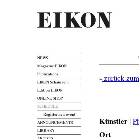
NEWS
Magazine EIKON
Publications
zurück zum
EIKON Schauraum
Edition EIKON
ONLINE SHOP
SCHEDULE
Register new event
Künstler
|
P
ANNOUNCEMENTS
LIBRARY
Ort
ARTISTS