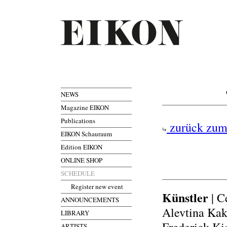
NEWS
Magazine EIKON
Publications
zurück zum
EIKON Schauraum
Edition EIKON
ONLINE SHOP
SCHEDULE
Register new event
Künstler
| C
ANNOUNCEMENTS
Alevtina Kak
LIBRARY
ARTISTS