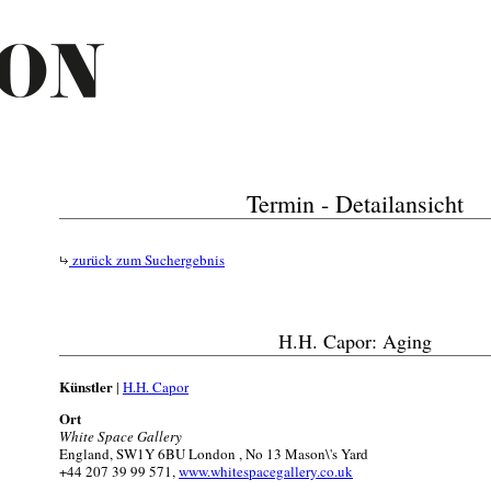
Termin - Detailansicht
zurück zum Suchergebnis
H.H. Capor: Aging
Künstler
|
H.H. Capor
Ort
White Space Gallery
England, SW1Y 6BU London , No 13 Mason\'s Yard
+44 207 39 99 571,
www.whitespacegallery.co.uk