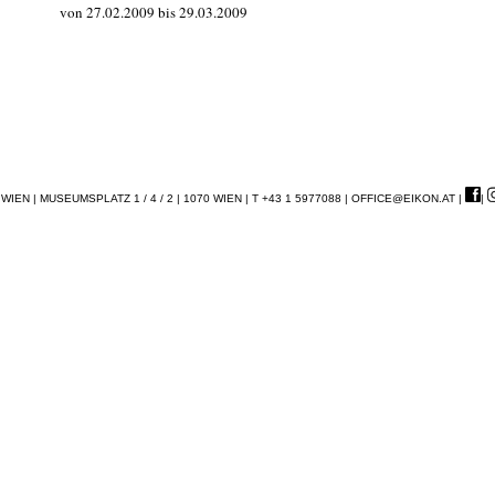
von 27.02.2009 bis 29.03.2009
EN | MUSEUMSPLATZ 1 / 4 / 2 | 1070 WIEN | T +43 1 5977088 |
OFFICE@EIKON.AT
|
|