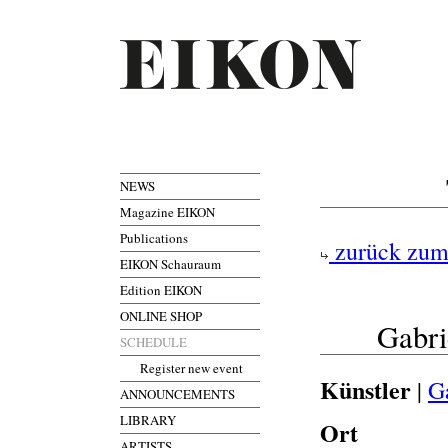
NEWS
Magazine EIKON
Publications
zurück zum
EIKON Schauraum
Edition EIKON
ONLINE SHOP
Gabri
SCHEDULE
Register new event
Künstler
|
G
ANNOUNCEMENTS
LIBRARY
Ort
ARTISTS