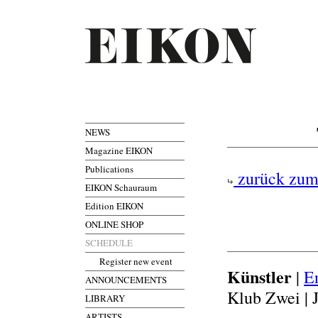
NEWS
Magazine EIKON
Publications
zurück zum
EIKON Schauraum
Edition EIKON
ONLINE SHOP
SCHEDULE
Register new event
Künstler
|
E
ANNOUNCEMENTS
Klub Zwei | 
LIBRARY
ARTISTS