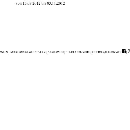
von 15.09.2012 bis 03.11.2012
EN | MUSEUMSPLATZ 1 / 4 / 2 | 1070 WIEN | T +43 1 5977088 |
OFFICE@EIKON.AT
|
|