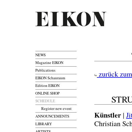
NEWS
Magazine EIKON
Publications
zurück zum
EIKON Schauraum
Edition EIKON
ONLINE SHOP
STR
SCHEDULE
Register new event
Künstler
|
J
ANNOUNCEMENTS
Christian Sch
LIBRARY
ARTISTS