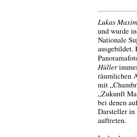
Lukas Maximi
und wurde in
Nationale Su
ausgebildet.
Panoramafoto
Hüller
immer 
räumlichen A
mit „Chambre
„Zukunft Mac
bei denen au
Darsteller i
auftreten.