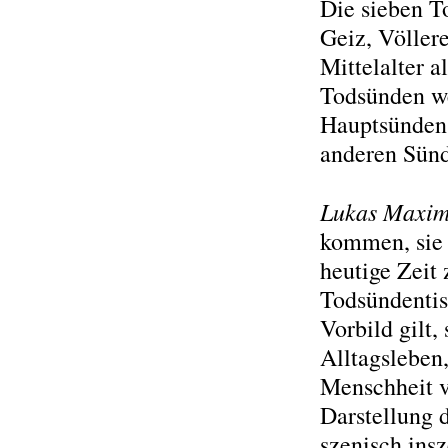
Die sieben To
Geiz, Völlere
Mittelalter a
Todsünden we
Hauptsünden 
anderen Sünd
Lukas Maximi
kommen, sie 
heutige Zeit
Todsündentis
Vorbild gilt,
Alltagsleben,
Menschheit v
Darstellung 
szenisch insz