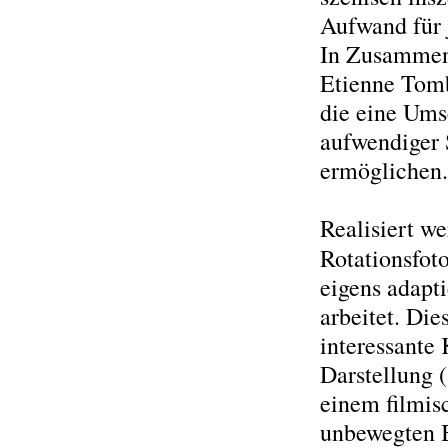
Aufwand für 
In Zusammena
Etienne Tomb
die eine Ums
aufwendiger 
ermöglichen.
Realisiert w
Rotationsfoto
eigens adapt
arbeitet. Die
interessante
Darstellung 
einem filmis
unbewegten Bi