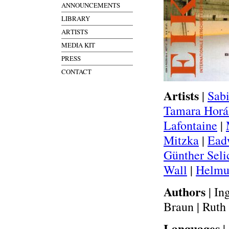
ANNOUNCEMENTS
LIBRARY
ARTISTS
MEDIA KIT
PRESS
CONTACT
Artists
|
Sabi
Tamara Horá
Lafontaine
|
Mitzka
|
Ead
Günther Seli
Wall
|
Helmu
Authors
| In
Braun | Ruth
Languages
|