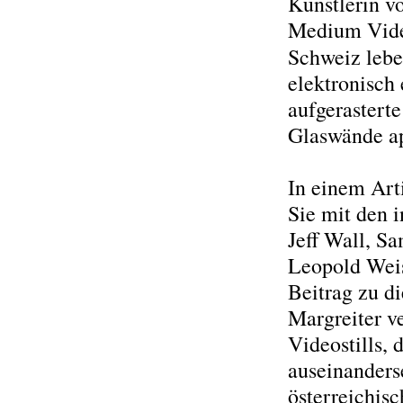
Künstlerin v
Medium Video
Schweiz leb
elektronisch 
aufgerasterte
Glaswände ap
In einem Art
Sie mit den 
Jeff Wall, S
Leopold Weis
Beitrag zu d
Margreiter ve
Videostills,
auseinanders
österreichis