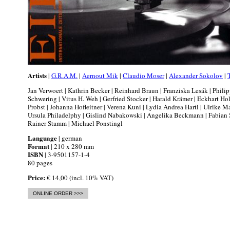
Artists
|
G.R.A.M.
|
Aernout Mik
|
Claudio Moser
|
Alexander Sokolov
|
Jan Verwoert | Kathrin Becker | Reinhard Braun | Franziska Lesák | Philip
Schwering | Vitus H. Weh | Gerfried Stocker | Harald Krämer | Eckhart Ho
Probst | Johanna Hofleitner | Verena Kuni | Lydia Andrea Hartl | Ulrike Ma
Ursula Philadelphy | Gislind Nabakowski | Angelika Beckmann | Fabian S
Rainer Stamm | Michael Ponstingl
Language
| german
Format
| 210 x 280 mm
ISBN
| 3-9501157-1-4
80 pages
Price:
€ 14,00 (incl. 10% VAT)
ONLINE ORDER >>>