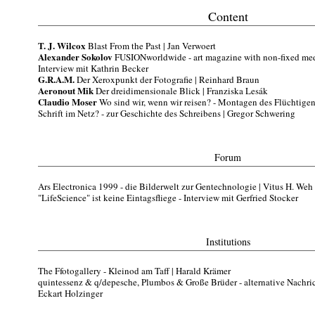
Content
T. J. Wilcox
Blast From the Past | Jan Verwoert
Alexander Sokolov
FUSIONworldwide - art magazine with non-fixed medi
Interview mit Kathrin Becker
G.R.A.M.
Der Xeroxpunkt der Fotografie | Reinhard Braun
Aeronout Mik
Der dreidimensionale Blick | Franziska Lesák
Claudio Moser
Wo sind wir, wenn wir reisen? - Montagen des Flüchtigen 
Schrift im Netz? - zur Geschichte des Schreibens | Gregor Schwering
Forum
Ars Electronica 1999 - die Bilderwelt zur Gentechnologie | Vitus H. Weh
"LifeScience" ist keine Eintagsfliege - Interview mit Gerfried Stocker
Institutions
The Ffotogallery - Kleinod am Taff | Harald Krämer
quintessenz & q/depesche, Plumbos & Große Brüder - alternative Nachrich
Eckart Holzinger