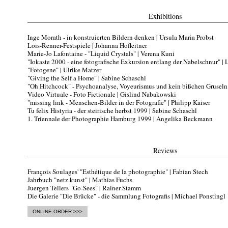
Exhibitions
Inge Morath - in konstruierten Bildern denken | Ursula Maria Probst
Lois-Renner-Festspiele | Johanna Hofleitner
Marie-Jo Lafontaine - "Liquid Crystals" | Verena Kuni
"Iokaste 2000 - eine fotografische Exkursion entlang der Nabelschnur" | 
"Fotogene" | Ulrike Matzer
"Giving the Self a Home" | Sabine Schaschl
"Oh Hitchcock" - Psychoanalyse, Voyeurismus und kein bißchen Gruseln 
Video Virtuale - Foto Fictionale | Gislind Nabakowski
"missing link - Menschen-Bilder in der Fotografie" | Philipp Kaiser
Tu felix Histyria - der steirische herbst 1999 | Sabine Schaschl
1. Triennale der Photographie Hamburg 1999 | Angelika Beckmann
Reviews
François Soulages' "Esthétique de la photographie" | Fabian Stech
Jahrbuch "netz.kunst" | Mathias Fuchs
Juergen Tellers "Go-Sees" | Rainer Stamm
Die Galerie "Die Brücke" - die Sammlung Fotografis | Michael Ponstingl
ONLINE ORDER >>>