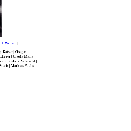
T.J. Wilcox
|
p Kaiser | Gregor
lzinger | Ursula Maria
tzer | Sabine Schaschl |
tech | Mathias Fuchs |