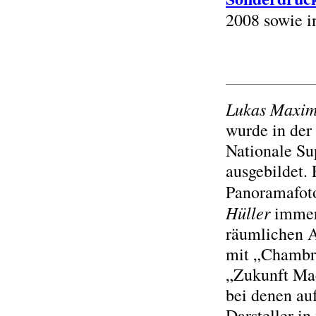
2008 sowie 
Lukas Maximi
wurde in der
Nationale Su
ausgebildet. 
Panoramafoto
Hüller
immer 
räumlichen A
mit „Chambre
„Zukunft Mac
bei denen au
Darsteller i