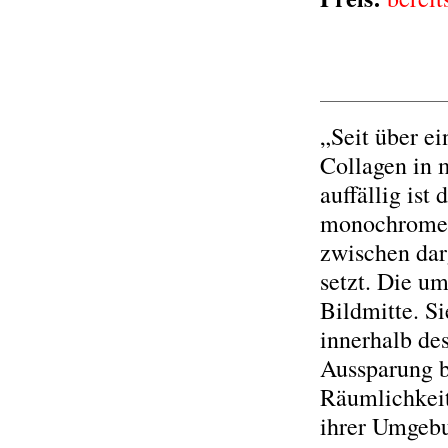
„Seit über e
Collagen in 
auffällig is
monochromen 
zwischen dar
setzt. Die u
Bildmitte. S
innerhalb de
Aussparung be
Räumlichkeit
ihrer Umgebu