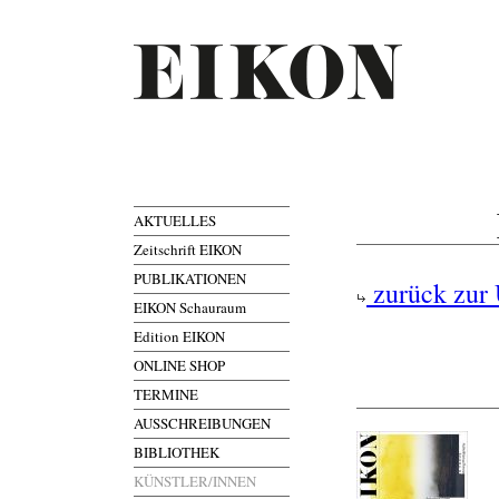
AKTUELLES
Zeitschrift EIKON
PUBLIKATIONEN
zurück zur 
EIKON Schauraum
Edition EIKON
ONLINE SHOP
TERMINE
AUSSCHREIBUNGEN
BIBLIOTHEK
KÜNSTLER/INNEN