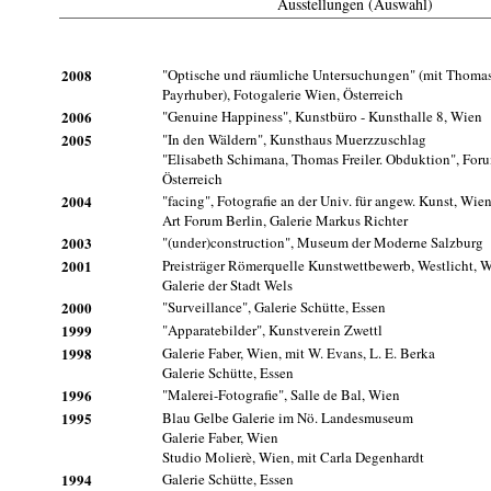
Ausstellungen (Auswahl)
2008
"Optische und räumliche Untersuchungen" (mit Thoma
Payrhuber), Fotogalerie Wien, Österreich
2006
"Genuine Happiness", Kunstbüro - Kunsthalle 8, Wien
2005
"In den Wäldern", Kunsthaus Muerzzuschlag
"Elisabeth Schimana, Thomas Freiler. Obduktion", For
Österreich
2004
"facing", Fotografie an der Univ. für angew. Kunst, Wie
Art Forum Berlin, Galerie Markus Richter
2003
"(under)construction", Museum der Moderne Salzburg
2001
Preisträger Römerquelle Kunstwettbewerb, Westlicht, 
Galerie der Stadt Wels
2000
"Surveillance", Galerie Schütte, Essen
1999
"Apparatebilder", Kunstverein Zwettl
1998
Galerie Faber, Wien, mit W. Evans, L. E. Berka
Galerie Schütte, Essen
1996
"Malerei-Fotografie", Salle de Bal, Wien
1995
Blau Gelbe Galerie im Nö. Landesmuseum
Galerie Faber, Wien
Studio Molierè, Wien, mit Carla Degenhardt
1994
Galerie Schütte, Essen