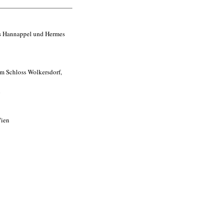
s Hannappel und Hermes
um Schloss Wolkersdorf,
n
Wien