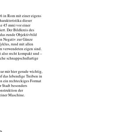
6 in Rom mit einer eigens
arakteristika dieser
te 45 mm) vor einer
rt. Der Bildkreis des
 das runde Objektivbild
en Negativ zur Gänze
Zyklus, rund mit allen
m verwendeten eigen sind.
t also recht kompakt und –
sche schnappschußartige
ar mir hier gerade wichtig,
uf das lebendige Treiben in
in ein rechteckiges Format
r Stadt besonders
nstruktion der
 einer Maschine.