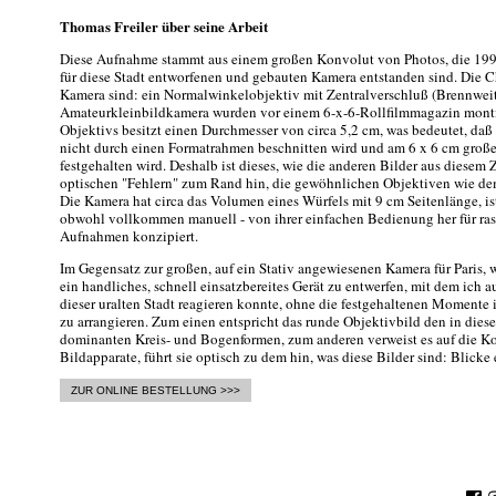
Thomas Freiler über seine Arbeit
Diese Aufnahme stammt aus einem großen Konvolut von Photos, die 199
für diese Stadt entworfenen und gebauten Kamera entstanden sind. Die Ch
Kamera sind: ein Normalwinkelobjektiv mit Zentralverschluß (Brennwei
Amateurkleinbildkamera wurden vor einem 6-x-6-Rollfilmmagazin montie
Objektivs besitzt einen Durchmesser von circa 5,2 cm, was bedeutet, daß
nicht durch einen Formatrahmen beschnitten wird und am 6 x 6 cm groß
festgehalten wird. Deshalb ist dieses, wie die anderen Bilder aus diesem 
optischen "Fehlern" zum Rand hin, die gewöhnlichen Objektiven wie de
Die Kamera hat circa das Volumen eines Würfels mit 9 cm Seitenlänge, is
obwohl vollkommen manuell - von ihrer einfachen Bedienung her für ra
Aufnahmen konzipiert.
Im Gegensatz zur großen, auf ein Stativ angewiesenen Kamera für Paris, w
ein handliches, schnell einsatzbereites Gerät zu entwerfen, mit dem ich a
dieser uralten Stadt reagieren konnte, ohne die festgehaltenen Momente 
zu arrangieren. Zum einen entspricht das runde Objektivbild den in diese
dominanten Kreis- und Bogenformen, zum anderen verweist es auf die Ko
Bildapparate, führt sie optisch zu dem hin, was diese Bilder sind: Blicke
ZUR ONLINE BESTELLUNG >>>