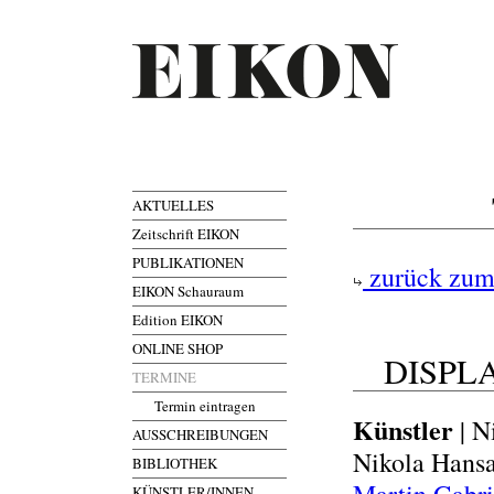
AKTUELLES
Zeitschrift EIKON
PUBLIKATIONEN
zurück zum
EIKON Schauraum
Edition EIKON
ONLINE SHOP
DISPLAC
TERMINE
Termin eintragen
Künstler
| N
AUSSCHREIBUNGEN
Nikola Hansa
BIBLIOTHEK
KÜNSTLER/INNEN