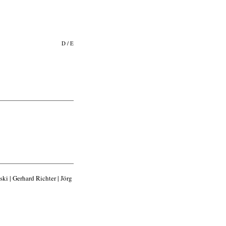
D
/
E
ki | Gerhard Richter | Jörg