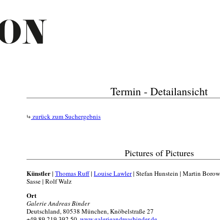
Termin - Detailansicht
zurück zum Suchergebnis
Pictures of Pictures
Künstler
|
Thomas Ruff
|
Louise Lawler
| Stefan Hunstein | Martin Borows
Sasse | Rolf Walz
Ort
Galerie Andreas Binder
Deutschland, 80538 München, Knöbelstraße 27
+49 89 219 392 50,
www.galerieandreasbinder.de