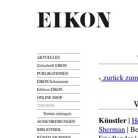
AKTUELLES
Zeitschrift EIKON
PUBLIKATIONEN
zurück zum
EIKON Schauraum
Edition EIKON
ONLINE SHOP
W
TERMINE
Termin eintragen
Künstler
|
H
AUSSCHREIBUNGEN
Sherman
| Be
BIBLIOTHEK
KÜNSTLER/INNEN