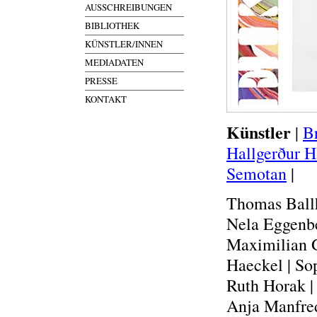
AUSSCHREIBUNGEN
BIBLIOTHEK
KÜNSTLER/INNEN
MEDIADATEN
PRESSE
KONTAKT
Künstler
|
B
Hallgerður H
Semotan
|
Thomas Ballh
Nela Eggenbe
Maximilian G
Haeckel | Sop
Ruth Horak |
Anja Manfredi