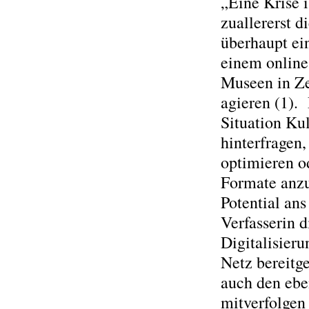
„Eine Krise i
zuallererst d
überhaupt ei
einem onlin
Museen in Ze
agieren (1). 
Situation Ku
hinterfragen
optimieren o
Formate anzu
Potential ans
Verfasserin 
Digitalisieru
Netz bereitg
auch den eben
mitverfolgen 