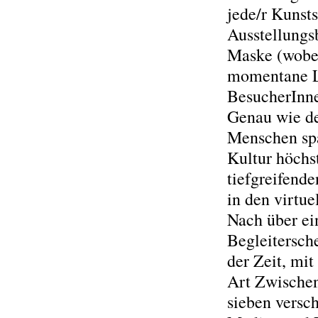
jede/r Kunst
Ausstellungs
Maske (wobei
momentane La
BesucherInne
Genau wie d
Menschen spa
Kultur höchs
tiefgreifend
in den virtue
Nach über ei
Begleitersch
der Zeit, mi
Art Zwischen
sieben versc