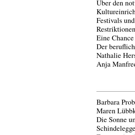
Über den not
Kultureinric
Festivals un
Restriktione
Eine Chance 
Der beruflic
Nathalie Her
Anja Manfred
Barbara Probs
Maren Lübb
Die Sonne um
Schindelegge