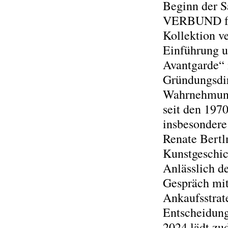
Beginn der S
VERBUND für
Kollektion v
Einführung u
Avantgarde“ 
Gründungsdir
Wahrnehmung
seit den 197
insbesondere
Renate Bertl
Kunstgeschic
Anlässlich d
Gespräch mit
Ankaufsstrat
Entscheidunge
2024 lädt zu