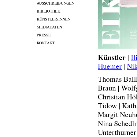
AUSSCHREIBUNGEN
BIBLIOTHEK
KÜNSTLER/INNEN
MEDIADATEN
PRESSE
KONTAKT
Künstler
|
Il
Huemer
|
Ni
Thomas Ballh
Braun | Wolf
Christian Hö
Tidow | Katha
Margit Neuho
Nina Schedlm
Unterthurne