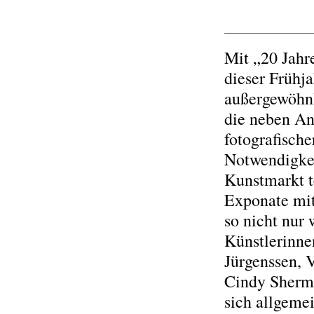
Mit „20 Ja
dieser Frühj
außergewöhnl
die neben An
fotografisch
Notwendigkei
Kunstmarkt 
Exponate mi
so nicht nur
Künstlerinne
Jürgenssen,
Cindy Sherma
sich allgeme