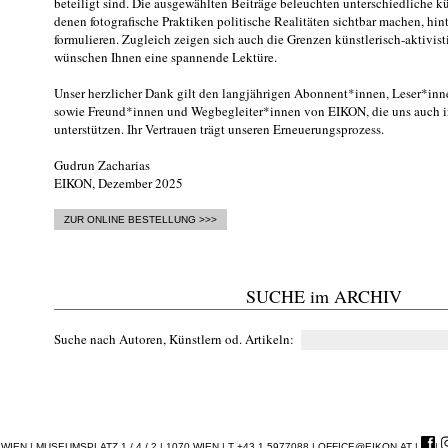
beteiligt sind. Die ausgewählten Beiträge beleuchten unterschiedliche kü
denen fotografische Praktiken politische Realitäten sichtbar machen, hin
formulieren. Zugleich zeigen sich auch die Grenzen künstlerisch-aktivis
wünschen Ihnen eine spannende Lektüre.
Unser herzlicher Dank gilt den langjährigen Abonnent*innen, Leser*inne
sowie Freund*innen und Wegbegleiter*innen von EIKON, die uns auch i
unterstützen. Ihr Vertrauen trägt unseren Erneuerungsprozess.
Gudrun Zacharias
EIKON, Dezember 2025
ZUR ONLINE BESTELLUNG >>>
SUCHE im ARCHIV
Suche nach Autoren, Künstlern od. Artikeln
EN | MUSEUMSPLATZ 1 / 4 / 2 | 1070 WIEN | T +43 1 5977088 |
OFFICE@EIKON.AT
|
|