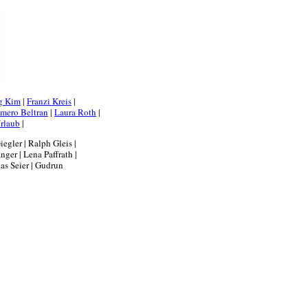
g Kim
|
Franzi Kreis
|
mero Beltran
|
Laura Roth
|
rlaub
|
iegler | Ralph Gleis |
ger | Lena Paffrath |
ias Seier | Gudrun