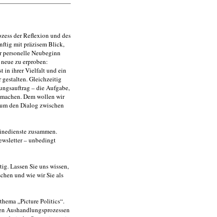
zess der Reflexion und des
nftig mit präzisem Blick,
er personelle Neubeginn
 neue zu erproben:
 in ihrer Vielfalt und ein
 gestalten. Gleichzeitig
lungsauftrag – die Aufgabe,
u machen. Dem wollen wir
 um den Dialog zwischen
inedienste zusammen.
wsletter – unbedingt
ig. Lassen Sie uns wissen,
schen und wie wir Sie als
hema „Picture Politics“.
chen Aushandlungsprozessen