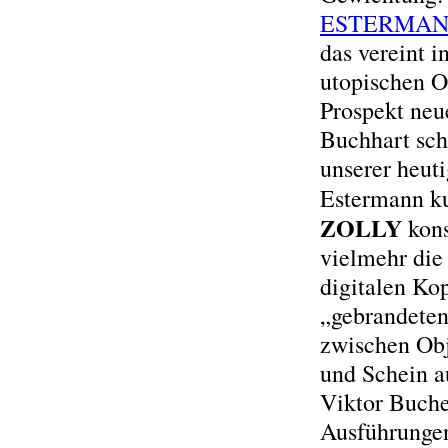
ESTERMA
das vereint 
utopischen O
Prospekt neu
Buchhart sch
unserer heut
Estermann ku
ZOLLY
kons
vielmehr die 
digitalen Ko
„gebrandeten
zwischen Obj
und Schein au
Viktor Bucher
Ausführungen