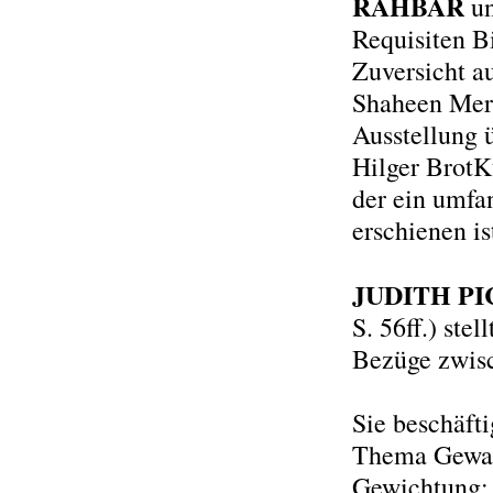
RAHBAR
un
Requisiten B
Zuversicht a
Shaheen Mera
Ausstellung ü
Hilger BrotK
der ein umfa
erschienen is
JUDITH P
S. 56ff.) ste
Bezüge zwisc
Sie beschäft
Thema Gewalt
Gewichtung: