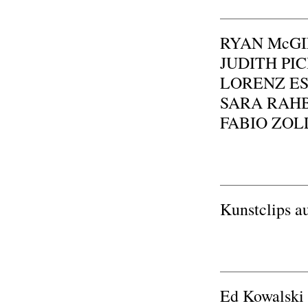
RYAN Mc
JUDITH P
LORENZ 
SARA RA
FABIO ZO
Kunstclips a
Ed Kowalski