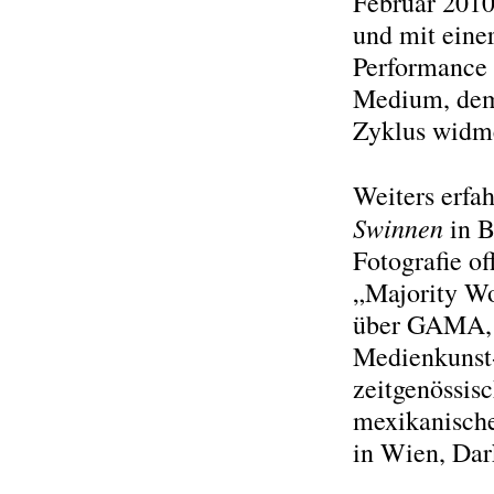
Februar 2010
und mit einer
Performance 
Medium, dem 
Zyklus widme
Weiters erfa
Swinnen
in B
Fotografie o
„Majority Wo
über GAMA, d
Medienkunst
zeitgenössisc
mexikanisch
in Wien, Dar