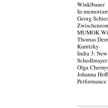
Winklbauer
In memoriam
Georg Schie
Zwischenzon
MUMOK W
Thomas Dema
Kunitzky
India 3: Ne
Schedlmayer
Olga Chern
Johanna Hofl
Performance