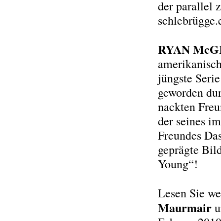
der parallel
schlebrügge.e
RYAN McG
amerikanisch
jüngste Serie
geworden du
nackten Fre
der seines i
Freundes Das
geprägte Bil
Young“!
Lesen Sie we
Maurmair
u